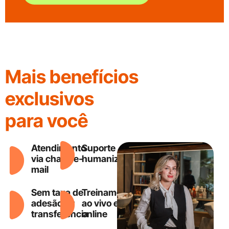
Mais benefícios
exclusivos
para você
Atendimento
Suporte
via chat e e-
humanizado
mail
Sem taxa de
Treinamentos
adesão ou
ao vivo e
transferência
online