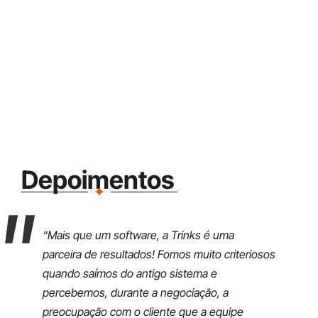
Depoimentos
“Mais que um software, a Trinks é uma
"O
parceira de resultados! Fomos muito criteriosos
or
quando saímos do antigo sistema e
fi
percebemos, durante a negociação, a
cl
preocupação com o cliente que a equipe
ma